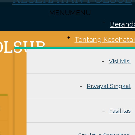
MENU
MENU
Berand
Tentang Kesehata
Visi Misi
Riwayat Singkat
i
Fasilitas
t