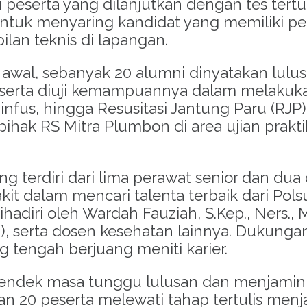
si peserta yang dilanjutkan dengan tes te
 untuk menyaring kandidat yang memiliki 
lan teknis di lapangan
.
i awal, sebanyak 20 alumni dinyatakan lulus
peserta diuji kemampuannya dalam melakuk
fus, hingga Resusitasi Jantung Paru (RJP)
i pihak RS Mitra Plumbon di area ujian prak
ng terdiri dari lima perawat senior dan d
it dalam mencari talenta terbaik dari Pols
adiri oleh Wardah Fauziah, S.Kep., Ners., M
), serta dosen kesehatan lainnya
.
Dukungan
g tengah berjuang meniti karier
.
endek masa tunggu lulusan dan menjamin 
an 20 peserta melewati tahap tertulis men