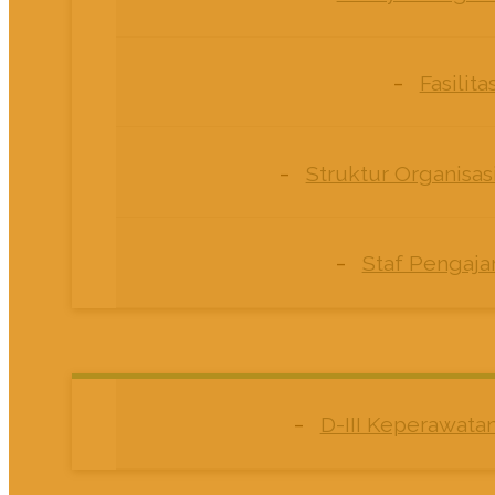
Fasilita
Struktur Organisas
Staf Pengaja
D-III Keperawata