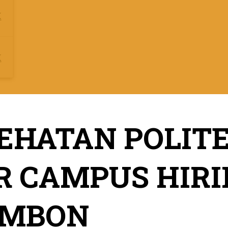
K
K
EHATAN POLITE
R CAMPUS HIR
UMBON