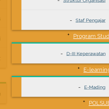
Struktur Organisasi
s
Staf Pengajar
Program Stud
i
D-III Keperawatan
r
E-learnin
E-Mading
n
POLSU