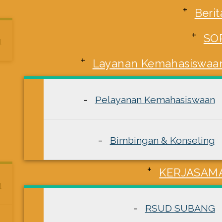
Berit
SO
g
Layanan Kemahasiswaa
Pelayanan Kemahasiswaan
Bimbingan & Konseling
KERJASAM
n
RSUD SUBANG