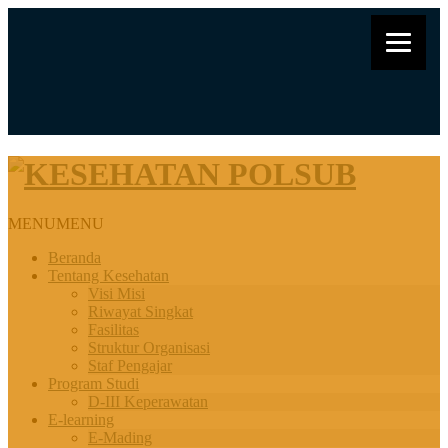
Peta
Search for:
Search
MENU
MENU
Beranda
Tentang Kesehatan
Visi Misi
Riwayat Singkat
Fasilitas
Struktur Organisasi
Staf Pengajar
Program Studi
D-III Keperawatan
E-learning
E-Mading