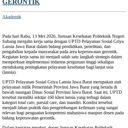
GERONTIK
Akademik
Pada hari Rabu, 13 Mei 2026, Jurusan Kesehatan
Politeknik Negeri
Subang
menjalin kerja sama dengan
UPTD Pelayanan Sosial Griya
Lansia Jawa Barat
dalam bidang pendidikan, penelitian, dan
pengabdian kepada masyarakat pada area keperawatan gerontik.
Kegiatan kerja sama ini menjadi salah satu langkah strategis dalam
memperkuat implementasi tridarma perguruan tinggi sekaligus
mendukung peningkatan pelayanan kesehatan bagi lanjut usia
(lansia).
UPTD Pelayanan Sosial Griya Lansia Jawa Barat
merupakan unit
pelayanan milik Pemerintah Provinsi Jawa Barat yang berada di
bawah naungan Dinas Sosial Provinsi Jawa Barat. Saat ini, UPTD
tersebut memiliki sekitar 160 klien lansia yang terbagi dalam
kategori total care, parsial care, dan mandiri. Kondisi tersebut
menjadi lahan praktik dan pengembangan keilmuan yang sangat
relevan bagi penguatan kompetensi mahasiswa maupun dosen pada
bidang keperawatan gerontik.
Dalam kegiatan tersebut, dosen Jurusan Kesehatan
Politeknik