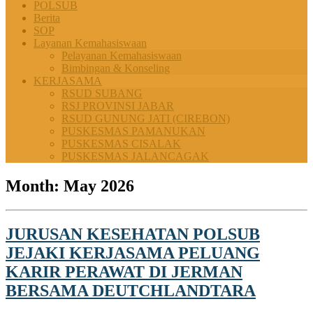
POLSUB
Berita
SOP
Layanan Kemahasiswaan
Pelayanan Kemahasiswaan
Bimbingan & Konseling
KERJASAMA
RSUD SUBANG
RSJ PROVINSI JABAR
RSUD GUNUNG JATI (CIREBON)
PUSKESMAS PAMANUKAN
PUSKESMAS CISALAK
PUSKESMAS JALANCAGAK
Month:
May 2026
JURUSAN KESEHATAN POLSUB
JEJAKI KERJASAMA PELUANG
KARIR PERAWAT DI JERMAN
BERSAMA DEUTCHLANDTARA