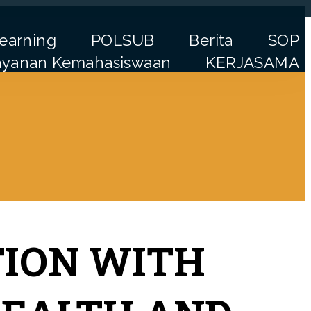
learning
POLSUB
Berita
SOP
ayanan Kemahasiswaan
KERJASAMA
rning
POLSUB
Berita
SOP
Kemahasiswaan
KERJASAMA
TION WITH