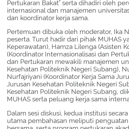
Pertukaran Bakat” serta dihadiri oleh pe
internasional dan manajemen universitas
dan koordinator kerja sama.
Pertemuan dibuka oleh moderator, Ika 
peserta. Turut hadir dari pihak MUHAS y
Keperawatan), Hamza Lilenga (Asisten Ko
(Koordinator Internasionalisasi dan Pertu
dan Pertukaran mewakili manajemen unive
Kesehatan Politeknik Negeri Subang), Nu
Nurfajriyani (Koordinator Kerja Sama Jur
Jurusan Kesehatan Politeknik Negeri S
Kesehatan Politeknik Negeri Subang, di
MUHAS serta peluang kerja sama interna
Dalam sesi diskusi, kedua institusi seca
utama pembahasan meliputi penguatan 
bersama, serta program pertukaran ak