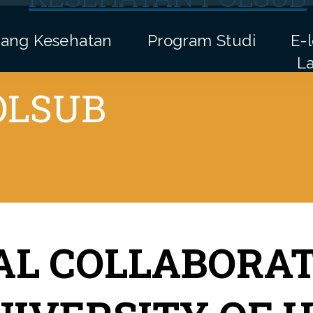
tang Kesehatan
Program Studi
E-
L
Kesehatan
Program Studi
E-lea
Layanan 
AL COLLABORA