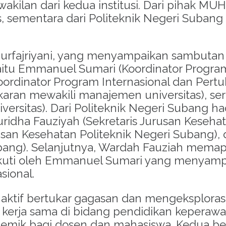
rwakilan dari kedua institusi. Dari pihak M
, sementara dari Politeknik Negeri Subang d
Nurfajriyani, yang menyampaikan sambuta
aitu Emmanuel Sumari (Koordinator Program
ordinator Program Internasional dan Pertu
karan mewakili manajemen universitas), sert
rsitas). Dari Politeknik Negeri Subang ha
ridha Fauziyah (Sekretaris Jurusan Kesehat
usan Kesehatan Politeknik Negeri Subang), 
ubang). Selanjutnya, Wardah Fauziah mema
ikuti oleh Emmanuel Sumari yang menyampa
sional.
ra aktif bertukar gagasan dan mengeksplorasi
kerja sama di bidang pendidikan keperaw
ademik bagi dosen dan mahasiswa. Kedua 