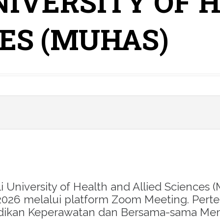
NIVERSITY OF 
CES (MUHAS)
li University of Health and Allied Science
l 2026 melalui platform Zoom Meeting. Pe
idikan Keperawatan dan Bersama-sama M