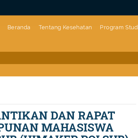
Beranda
Tentang Kesehatan
Program Stud
g Kesehatan
Program Studi
E-learning
POLSUB
Berita
NTIKAN DAN RAPAT
MPUNAN MAHASISWA