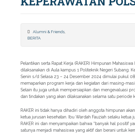
KEPERAWATAN POLS
Alumni & Friends
,
BERITA
Pelantikan serta Rapat Kerja (RAKER) Himpunan Mahasiswa
dilaksanakan di Aula kampus 1 Politeknik Negeri Subang. Ke
Senin s/d Selasa 23 – 24 Desember 2024 dimulai pukul 08.
memaparkan program kerja dan kegiatan dari masing-masin
Selain itu juga untuk mempersiapkan dan mengevaluasi pr
dan tindakan yang akan dilaksanakan selama satu periode
RAKER ini tidak hanya dihadiri oleh anggota himpunan aka
ketua jurusan kesehatan. Ibu Wardah Fauziah selaku ketua
RAKER ini dan menyampaikan bahwa “banyak hal positif yang
satunya menjadi mahasiswa yang aktif dan berani untuk kem