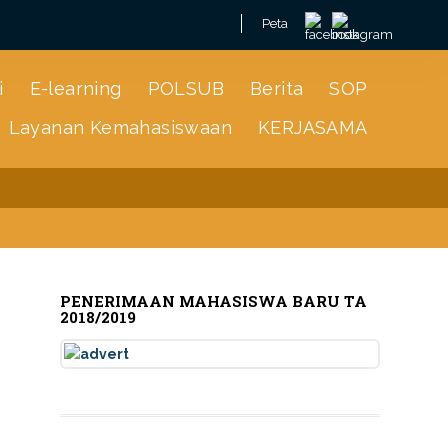
Search
Peta
for:
i
E-learning
POLSUB
Berita
SOP
Layanan Kemahasiswaan
KERJASAMA
SOP
Layanan Kemahasiswaan
KERJASAMA
PENERIMAAN MAHASISWA BARU TA
2018/2019